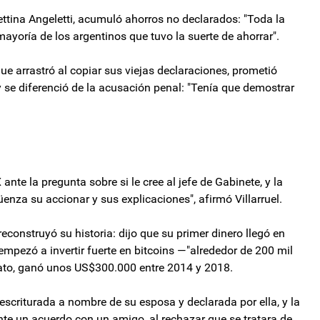
ettina Angeletti, acumuló ahorros no declarados: "Toda la
ayoría de los argentinos que tuvo la suerte de ahorrar".
e arrastró al copiar sus viejas declaraciones, prometió
 se diferenció de la acusación penal: "Tenía que demostrar
ante la pregunta sobre si le cree al jefe de Gabinete, y la
nza su accionar y sus explicaciones", afirmó Villarruel.
reconstruyó su historia: dijo que su primer dinero llegó en
empezó a invertir fuerte en bitcoins —"alrededor de 200 mil
lato, ganó unos US$300.000 entre 2014 y 2018.
 escriturada a nombre de su esposa y declarada por ella, y la
e un acuerdo con un amigo, al rechazar que se tratara de