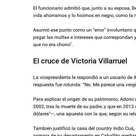
El funcionario admitió que, junto a su esposa, B
vida ahorramos y lo hicimos en negro, como la m
Asumió ese punto como un "error" involuntario qu
pagar las multas e intereses que correspondan y
que no era chorro".
El cruce de Victoria Villarruel
La vicepresidenta le respondió a un usuario de X 
respuesta fue rotunda: “No. Me parece una vergüe
Para explicar el origen de su patrimonio, Adorni 
2002, tras la muerte de su padre, y que en 2013 
dólares"—, una apuesta con la que, según su re
También justificó la casa del country Indio Cuá,
compra de su departamento en Caballito mediant