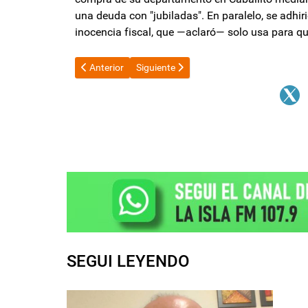
una deuda con "jubiladas". En paralelo, se adhir
inocencia fiscal, que —aclaró— solo usa para qu
Artículo anterior: Vialidad Nacional: Trabajadores co
Artículo siguiente: Máximo Kirchner advir
Anterior
Siguiente
SEGUI LEYENDO