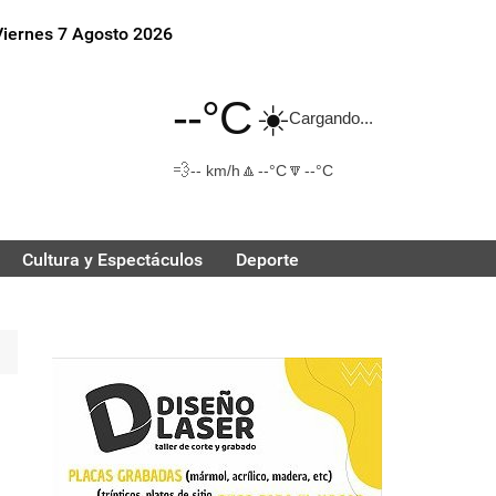
Viernes 7 Agosto 2026
--°C
☀️
Cargando...
💨
🔼
🔽
-- km/h
--°C
--°C
Cultura y Espectáculos
Deporte