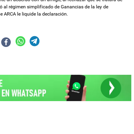
ió al régimen simplificado de Ganancias de la ley de
e ARCA le liquide la declaración.
nviven con el fantasma de los despidos
tió que Cristina puede “morir presa”