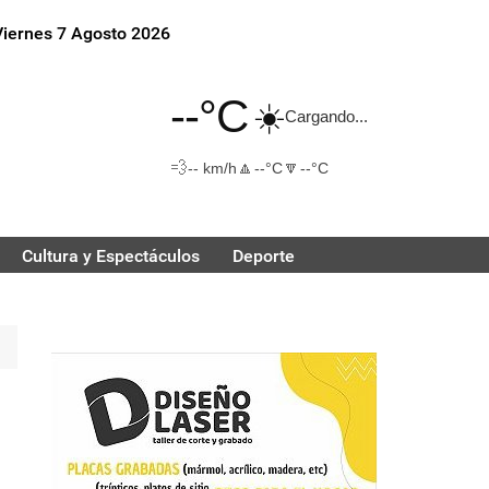
Viernes 7 Agosto 2026
--°C
☀️
Cargando...
💨
🔼
🔽
-- km/h
--°C
--°C
Cultura y Espectáculos
Deporte