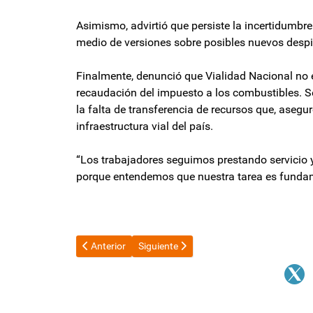
Asimismo, advirtió que persiste la incertidumbr
medio de versiones sobre posibles nuevos desp
Finalmente, denunció que Vialidad Nacional no 
recaudación del impuesto a los combustibles. Se
la falta de transferencia de recursos que, asegu
infraestructura vial del país.
“Los trabajadores seguimos prestando servicio 
porque entendemos que nuestra tarea es fundam
Artículo anterior: Falta de cumplimiento de cupo de 
Artículo siguiente: Victoria Villarruel f
Anterior
Siguiente