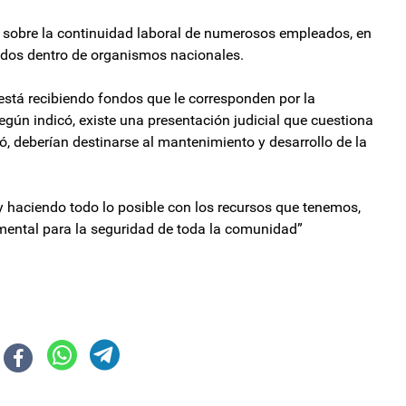
e sobre la continuidad laboral de numerosos empleados, en
idos dentro de organismos nacionales.
está recibiendo fondos que le corresponden por la
gún indicó, existe una presentación judicial que cuestiona
ró, deberían destinarse al mantenimiento y desarrollo de la
y haciendo todo lo posible con los recursos que tenemos,
ental para la seguridad de toda la comunidad”
boletos para personas con discapacidad
ulminó a Manuel Adorni por sus explicaciones: "Me parece una vergüenza su