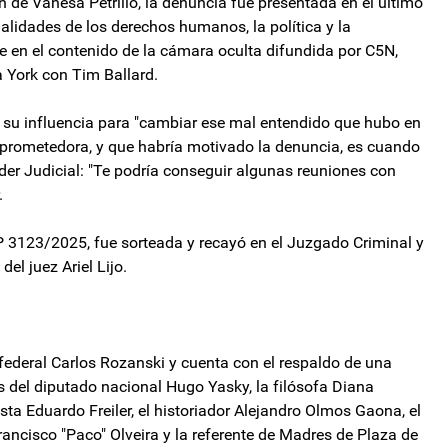
de Vanesa Petrillo, la denuncia fue presentada en el último
onalidades de los derechos humanos, la política y la
 en el contenido de la cámara oculta difundida por C5N,
 York con Tim Ballard.
d su influencia para "cambiar ese mal entendido que hubo en
mprometedora, y que habría motivado la denuncia, es cuando
oder Judicial: "Te podría conseguir algunas reuniones con
.
P 3123/2025, fue sorteada y recayó en el Juzgado Criminal y
el juez Ariel Lijo.
federal Carlos Rozanski y cuenta con el respaldo de una
as del diputado nacional Hugo Yasky, la filósofa Diana
sta Eduardo Freiler, el historiador Alejandro Olmos Gaona, el
 Francisco "Paco" Olveira y la referente de Madres de Plaza de