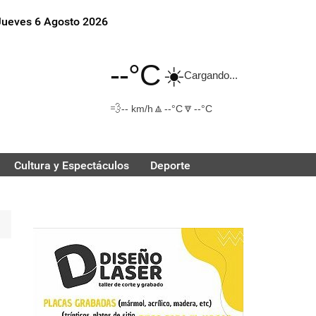
Jueves 6 Agosto 2026
--°C
☀️
Cargando...
💨
🔼
🔽
-- km/h
--°C
--°C
Cultura y Espectáculos
Deporte