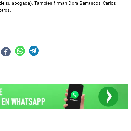
 de su abogada). También firman Dora Barrancos, Carlos
otros.
idente colombiano Ernesto Samper
Milei pagó más de intereses de la deuda que de jubilaciones en sus 600 dí