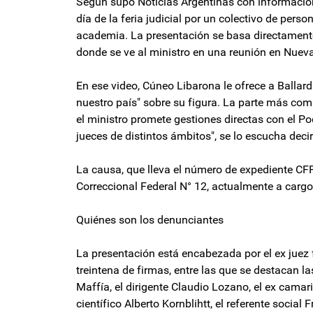
Según supo Noticias Argentinas con información 
día de la feria judicial por un colectivo de pers
academia. La presentación se basa directamente
donde se ve al ministro en una reunión en Nueva
En ese video, Cúneo Libarona le ofrece a Ballar
nuestro país" sobre su figura. La parte más co
el ministro promete gestiones directas con el P
jueces de distintos ámbitos", se lo escucha decir
La causa, que lleva el número de expediente CF
Correccional Federal N° 12, actualmente a cargo d
Quiénes son los denunciantes
La presentación está encabezada por el ex juez 
treintena de firmas, entre las que se destacan l
Maffía, el dirigente Claudio Lozano, el ex camari
científico Alberto Kornblihtt, el referente social