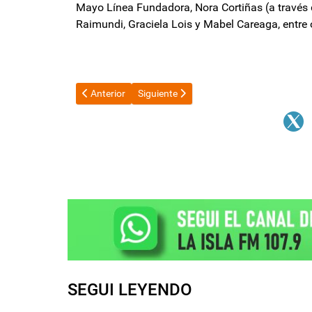
Mayo Línea Fundadora, Nora Cortiñas (a través
Raimundi, Graciela Lois y Mabel Careaga, entre 
Artículo anterior: Cristina Kirchner recibe al ex pres
Artículo siguiente: Aseguran que Javier 
Anterior
Siguiente
SEGUI LEYENDO