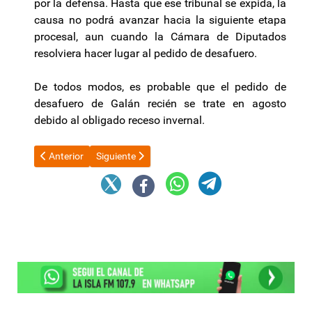
por la defensa. Hasta que ese tribunal se expida, la
causa no podrá avanzar hacia la siguiente etapa
procesal, aun cuando la Cámara de Diputados
resolviera hacer lugar al pedido de desafuero.
De todos modos, es probable que el pedido de
desafuero de Galán recién se trate en agosto
debido al obligado receso invernal.
Artículo anterior: Javier Milei encabezó la vigilia del 9 de Julio
Artículo siguiente: El Gobierno exilió a los aseso
Anterior
Siguiente