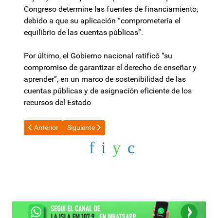
Congreso determine las fuentes de financiamiento,
debido a que su aplicación “comprometería el
equilibrio de las cuentas públicas”.
Por último, el Gobierno nacional ratificó “su
compromiso de garantizar el derecho de enseñar y
aprender”, en un marco de sostenibilidad de las
cuentas públicas y de asignación eficiente de los
recursos del Estado
Artículo anterior: La oposición pone la mira en Adorni y busca i
Artículo siguiente: 4 trabajadores del Banco Hipo
Anterior
Siguiente