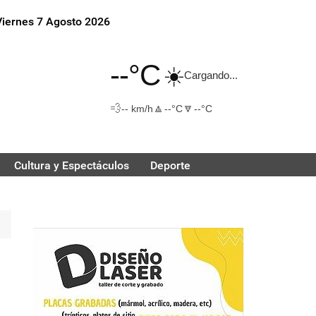
Viernes 7 Agosto 2026
--°C
☀️
Cargando...
💨
🔼
🔽
-- km/h
--°C
--°C
Cultura y Espectáculos
Deporte