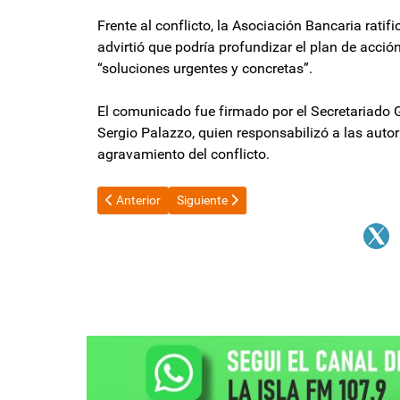
Frente al conflicto, la Asociación Bancaria ratif
advirtió que podría profundizar el plan de acci
“soluciones urgentes y concretas”.
El comunicado fue firmado por el Secretariado G
Sergio Palazzo, quien responsabilizó a las auto
agravamiento del conflicto.
Artículo anterior: La Cámara concedió un recurso del
Artículo siguiente: Bancarios realizarán
Anterior
Siguiente