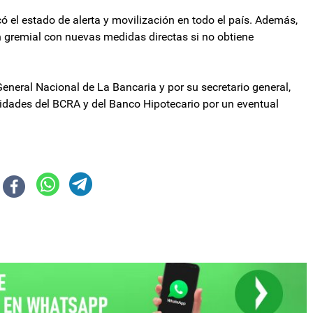
icó el estado de alerta y movilización en todo el país. Además,
ón gremial con nuevas medidas directas si no obtiene
eneral Nacional de La Bancaria y por su secretario general,
ridades del BCRA y del Banco Hipotecario por un eventual
 Gobierno y suspendió una cautelar sobre financiamiento universitario
 medidas de fuerza el miércoles 13 de mayo