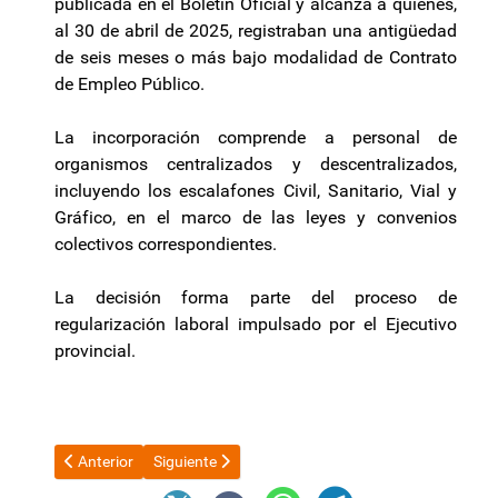
publicada en el Boletín Oficial y alcanza a quienes,
al 30 de abril de 2025, registraban una antigüedad
de seis meses o más bajo modalidad de Contrato
de Empleo Público.
La incorporación comprende a personal de
organismos centralizados y descentralizados,
incluyendo los escalafones Civil, Sanitario, Vial y
Gráfico, en el marco de las leyes y convenios
colectivos correspondientes.
La decisión forma parte del proceso de
regularización laboral impulsado por el Ejecutivo
provincial.
Artículo anterior: Especialista en Sistemas advirtió que "Julian
Artículo siguiente: López Rodríguez: “Tenemos que 
Anterior
Siguiente