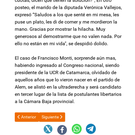
cuotas, dicen que tienen la solución?", En otro
posteo, el marido de la diputada Verónica Vallejos,
expresó “Saludos a los que senté en mi mesa, les
puse un plato, les di de comer y me mordieron la
mano. Gracias por mostrar la hilacha. Muy
generosos al demostrarme que no valen nada. Por
ello no están en mi vida", se despidió dolido.
El caso de Francisco Monti, sorprende aún mas,
habiendo ingresado al Congreso nacional, siendo
presidente de la UCR de Catamarca, olvidado de
aquellos años que lo vieron nacer en el partido de
Alem, se alistó en la ultraderecha y será candidato
en tercer lugar de la lista de postulantes libertarios
a la Cámara Baja provincial.
Artículo anterior: Guillermo Ferreyra: “No existe sustento legal 
Artículo siguiente: Catamarca al rojo vivo: el ofic
Anterior
Siguiente