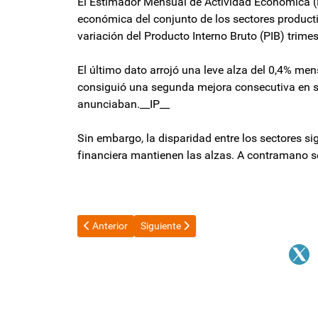
El Estimador Mensual de Actividad Económica (E
económica del conjunto de los sectores productiv
variación del Producto Interno Bruto (PIB) trimes
El último dato arrojó una leve alza del 0,4% men
consiguió una segunda mejora consecutiva en su 
anunciaban.__IP__
Sin embargo, la disparidad entre los sectores si
financiera mantienen las alzas. A contramano se
Artículo anterior: Tras bajarse de la misa de Luján en h
Artículo siguiente: El Senado reactivará
Anterior
Siguiente