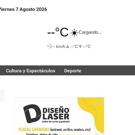
Viernes 7 Agosto 2026
--°C
☀️
Cargando...
💨
🔼
🔽
-- km/h
--°C
--°C
Cultura y Espectáculos
Deporte