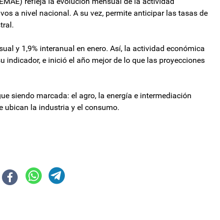
MAE) refleja la evolución mensual de la actividad
os a nivel nacional. A su vez, permite anticipar las tasas de
tral.
sual y 1,9% interanual en enero. Así, la actividad económica
indicador, e inició el año mejor de lo que las proyecciones
gue siendo marcada: el agro, la energía e intermediación
 ubican la industria y el consumo.
omenaje al Papa, Villarruel explicó: “Ahí estaba lo peor de la casta polític
 debate sobre regularización de tenencia de armas y prórroga del plan de 