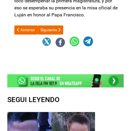
tocó desempeñar la primera magistratura, y por
eso se esperaba su presencia en la misa oficial de
Luján en honor al Papa Francisco.
Artículo anterior: Desde Israel, Javier Milei anticipó el envío de 
Artículo siguiente: El INDEC difunde este miércole
Anterior
Siguiente
SEGUI LEYENDO