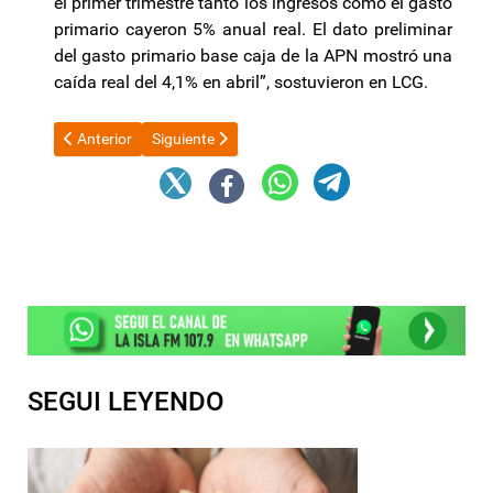
el primer trimestre tanto los ingresos como el gasto
primario cayeron 5% anual real. El dato preliminar
del gasto primario base caja de la APN mostró una
caída real del 4,1% en abril”, sostuvieron en LCG.
Artículo anterior: Sorpresa: En el peronismo ya se anotan Figuer
Artículo siguiente: El gobernador Jalil: elogios y re
Anterior
Siguiente
SEGUI LEYENDO