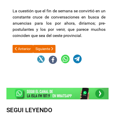
La cuestión que el fin de semana se convirtió en un
constante cruce de conversaciones en busca de
anuencias para los por ahora, diríamos; pre-
postulantes y los por venir, que parece muchos
coinciden que sea del oeste provincial.
Artículo anterior: Indec anuncia el índice de Salarios: qué ant
Artículo siguiente: El Gobierno espera que llegue
Anterior
Siguiente
SEGUI LEYENDO