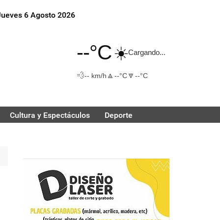
Jueves 6 Agosto 2026
--°C
☀️
Cargando...
💨
🔼
🔽
-- km/h
--°C
--°C
Cultura y Espectáculos
Deporte