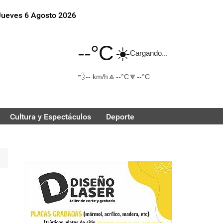
Jueves 6 Agosto 2026
--°C
☀️
Cargando...
💨
🔼
🔽
-- km/h
--°C
--°C
Cultura y Espectáculos
Deporte