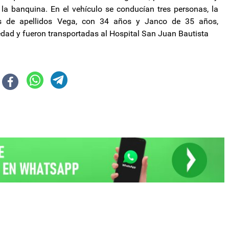
la banquina. En el vehículo se conducían tres personas, la
s de apellidos Vega, con 34 años y Janco de 35 años,
dad y fueron transportadas al Hospital San Juan Bautista
 y Sistemas Productivos impulsa el acopio de tabaco para la Campaña 2023
ilei confirma la salida de dos funcionarios