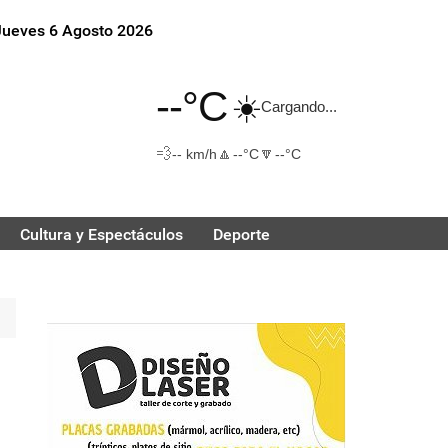
Jueves 6 Agosto 2026
--°C
☀️
Cargando...
💨
🔼
🔽
-- km/h
--°C
--°C
Cultura y Espectáculos
Deporte