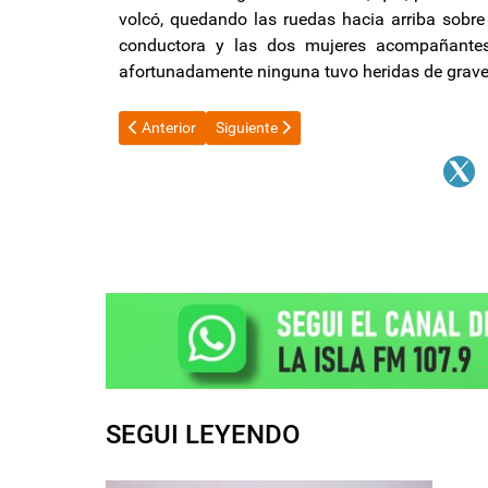
volcó, quedando las ruedas hacia arriba sobre 
conductora y las dos mujeres acompañante
afortunadamente ninguna tuvo heridas de grave
Artículo anterior: El Ministerio de Inclusión Digital
Artículo siguiente: La Oficina de Javier M
Anterior
Siguiente
SEGUI LEYENDO