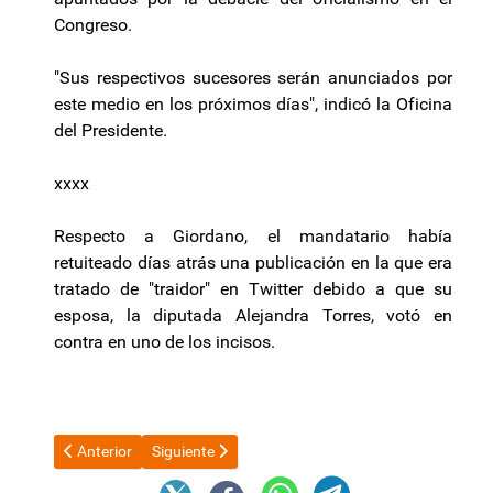
Congreso.
"Sus respectivos sucesores serán anunciados por
este medio en los próximos días", indicó la Oficina
del Presidente.
xxxx
Respecto a Giordano, el mandatario había
retuiteado días atrás una publicación en la que era
tratado de "traidor" en Twitter debido a que su
esposa, la diputada Alejandra Torres, votó en
contra en uno de los incisos.
Artículo anterior: Terrible vuelco en Ruta Nacional Nª38
Artículo siguiente: Profesionales y empleados sin t
Anterior
Siguiente