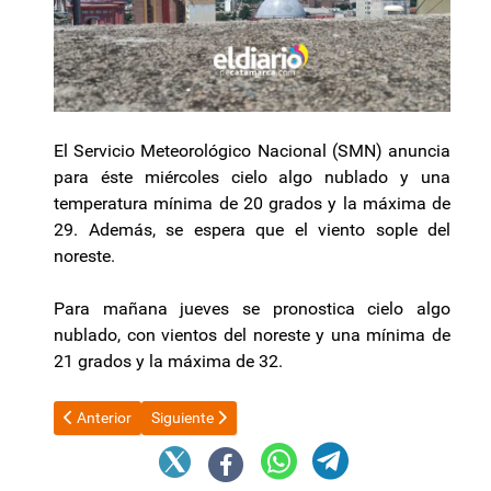
El Servicio Meteorológico Nacional (SMN) anuncia
para éste miércoles cielo algo nublado y una
temperatura mínima de 20 grados y la máxima de
29. Además, se espera que el viento sople del
noreste.
Para mañana jueves se pronostica cielo algo
nublado, con vientos del noreste y una mínima de
21 grados y la máxima de 32.
Artículo anterior: Reapareció Cristina Kirchner con un document
Artículo siguiente: El mensaje de Cristina Kirchne
Anterior
Siguiente