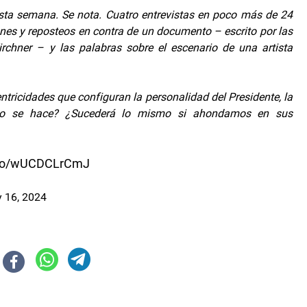
sta semana. Se nota. Cuatro entrevistas en poco más de 24
ones y reposteos en contra de un documento – escrito por las
rchner – y las palabras sobre el escenario de una artista
ntricidades que configuran la personalidad del Presidente, la
to o se hace? ¿Sucederá lo mismo si ahondamos en sus
t.co/wUCDCLrCmJ
y 16, 2024
a quienes aporten información sobre los autores del desastre ambiental
ión: "el momento más duro será entre marzo y abril"