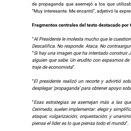
de propaganda que asemejó a los que utilizaba
“Muy interesante. Me encantó”, adjetivó la expre
Fragmentos centrales del texto destacado por C
“
Al Presidente le molesta mucho que le cuestio
Descalifica. No responde. Ataca. No contraargu
“
Si hay una imagen que ha intentado construir J
alguien que sabe. Un erudito con espasmos de
traje de economista
”.
“
El presidente realizó un recorte y advirtió s
desplegar ‘propaganda’ para obtener apoyo sobr
“
Esas estrategias se asemejan más a las que
Cerimedo, suelen implementar: elegir y simplifi
ataque; vulgarización; orquestación; y unani
piensa el líder es lo que piensa todo el mundo
”.