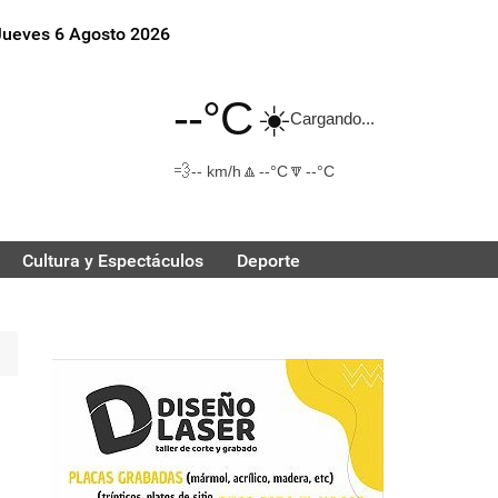
Jueves 6 Agosto 2026
--°C
☀️
Cargando...
💨
🔼
🔽
-- km/h
--°C
--°C
Cultura y Espectáculos
Deporte