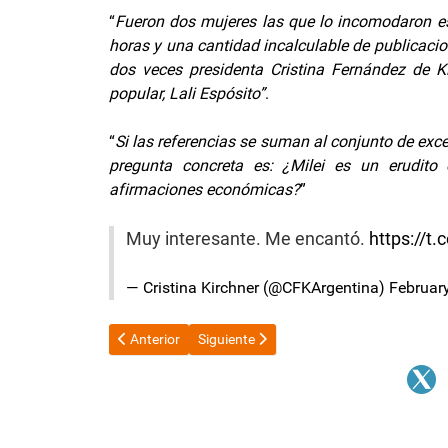
“
Fueron dos mujeres las que lo incomodaron e
horas y una cantidad incalculable de publicaci
dos veces presidenta Cristina Fernández de Ki
popular, Lali Espósito”
.
“
Si las referencias se suman al conjunto de exce
pregunta concreta es: ¿Milei es un erudi
afirmaciones económicas?
”
Muy interesante. Me encantó.
https://
— Cristina Kirchner (@CFKArgentina)
Februar
Artículo anterior: Ofrecen 5 millones de recompensa 
Artículo siguiente: Milei, sobre la inflac
Anterior
Siguiente