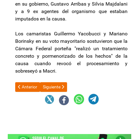
en su gobierno, Gustavo Arribas y Silvia Majdalani
y a 9 ex agentes del organismo que estaban
imputados en la causa.
Los camaristas Guillermo Yacobucci y Mariano
Borinsky en su voto mayoritario sostuvieron que la
Cámara Federal porteña "realizó un tratamiento
concreto y pormenorizado de los hechos" de la
causa cuando revocó el procesamiento y
sobreseyó a Macri.
Artículo anterior: Hamas liberó a otros 10 rehenes, entre ellos 
Artículo siguiente: Aníbal Moreno tuvo su reconoc
Anterior
Siguiente