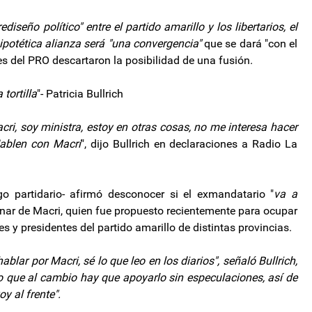
iseño político" entre el partido amarillo y los libertarios, el
ipotética alianza será "una convergencia"
que se dará "con el
es del PRO descartaron la posibilidad de una fusión.
tortilla
"- Patricia Bullrich
ri, soy ministra, estoy en otras cosas, no me interesa hacer
Hablen con Macri
", dijo Bullrich en declaraciones a Radio La
rgo partidario- afirmó desconocer si el exmandatario "
va a
ionar de Macri, quien fue propuesto recientemente para ocupar
es y presidentes del partido amarillo de distintas provincias.
ablar por Macri, sé lo que leo en los diarios", señaló Bullrich,
no que al cambio hay que apoyarlo sin especulaciones, así de
y al frente".