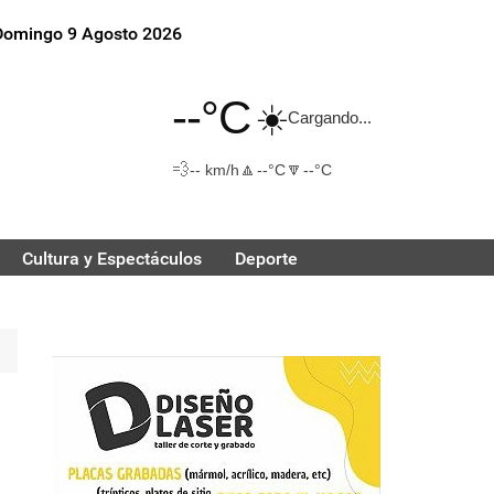
Domingo 9 Agosto 2026
--°C
☀️
Cargando...
💨
🔼
🔽
-- km/h
--°C
--°C
Cultura y Espectáculos
Deporte