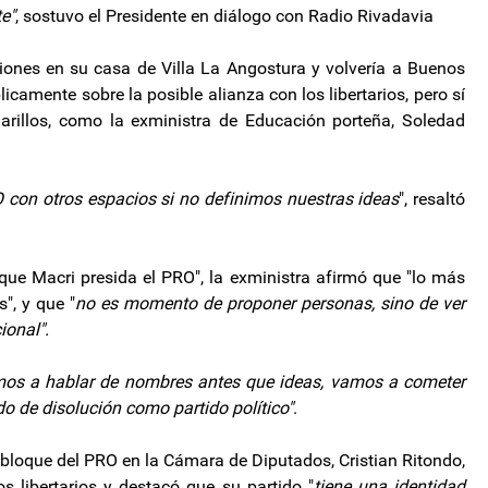
e"
, sostuvo el Presidente en diálogo con Radio Rivadavia
iones en su casa de Villa La Angostura y volvería a Buenos
icamente sobre la posible alianza con los libertarios, pero sí
rillos, como la exministra de Educación porteña, Soledad
 con otros espacios si no definimos nuestras ideas
", resaltó
e Macri presida el PRO", la exministra afirmó que "lo más
", y que "
no es momento de proponer personas, sino de ver
ional".
mos a hablar de nombres antes que ideas, vamos a cometer
do de disolución como partido político"
.
 bloque del PRO en la Cámara de Diputados, Cristian Ritondo,
s libertarios y destacó que su partido "
tiene una identidad