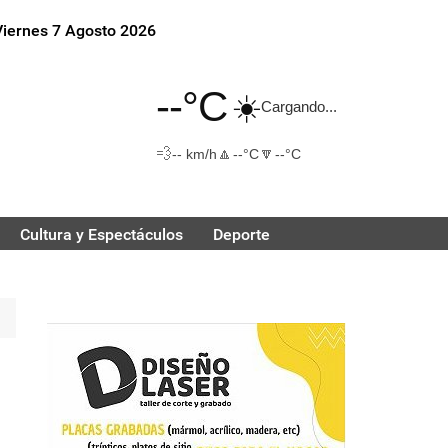
Viernes 7 Agosto 2026
--°C
☀️
Cargando...
💨
🔼
🔽
-- km/h
--°C
--°C
Cultura y Espectáculos
Deporte