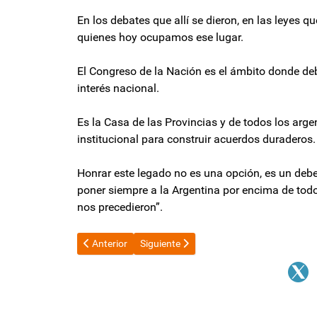
En los debates que allí se dieron, en las leyes
quienes hoy ocupamos ese lugar.
El Congreso de la Nación es el ámbito donde debe 
interés nacional.
Es la Casa de las Provincias y de todos los arg
institucional para construir acuerdos duraderos.
Honrar este legado no es una opción, es un deber
poner siempre a la Argentina por encima de tod
nos precedieron”.
Artículo anterior: La imagen de Milei cae por cuarto
Artículo siguiente: “Por los recortes, los 
Anterior
Siguiente