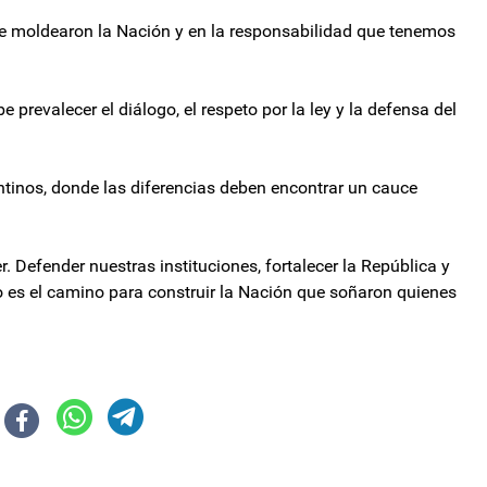
 que moldearon la Nación y en la responsabilidad que tenemos
prevalecer el diálogo, el respeto por la ley y la defensa del
entinos, donde las diferencias deben encontrar un cauce
. Defender nuestras instituciones, fortalecer la República y
o es el camino para construir la Nación que soñaron quienes
 mes consecutivo y queda penúltimo en ranking latinoamericano
recursos no llegan a la gente”