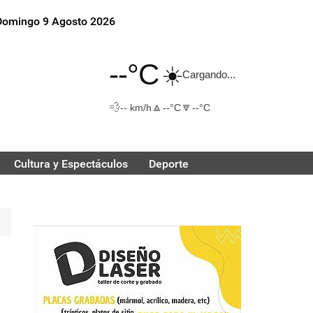
Domingo 9 Agosto 2026
--°C
☀️
Cargando...
💨
🔼
🔽
-- km/h
--°C
--°C
Cultura y Espectáculos
Deporte