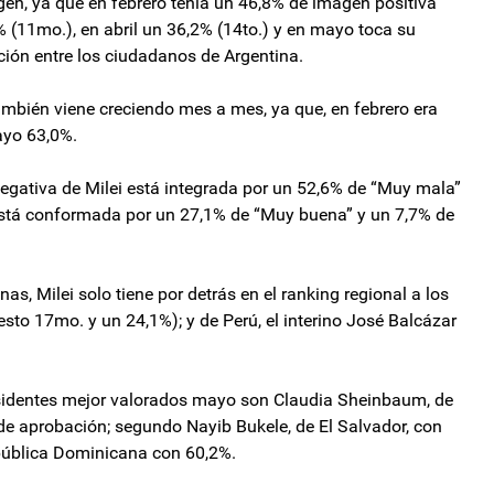
en, ya que en febrero tenía un 46,8% de imagen positiva
% (11mo.), en abril un 36,2% (14to.) y en mayo toca su
ión entre los ciudadanos de Argentina.
mbién viene creciendo mes a mes, ya que, en febrero era
ayo 63,0%.
egativa de Milei está integrada por un 52,6% de “Muy mala”
 está conformada por un 27,1% de “Muy buena” y un 7,7% de
s, Milei solo tiene por detrás en el ranking regional a los
to 17mo. y un 24,1%); y de Perú, el interino José Balcázar
esidentes mejor valorados mayo son Claudia Sheinbaum, de
e aprobación; segundo Nayib Bukele, de El Salvador, con
epública Dominicana con 60,2%.