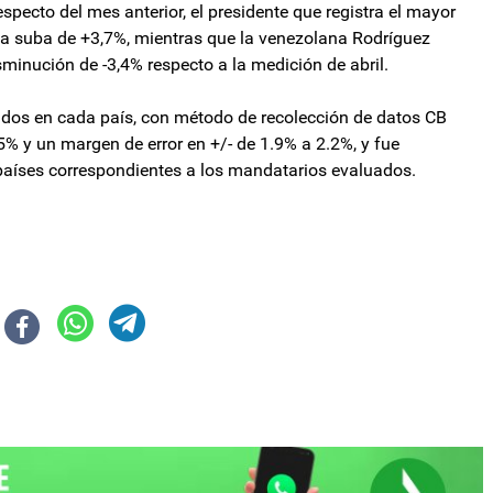
specto del mes anterior, el presidente que registra el mayor
na suba de +3,7%, mientras que la venezolana Rodríguez
minución de -3,4% respecto a la medición de abril.
ados en cada país, con método de recolección de datos CB
% y un margen de error en +/- de 1.9% a 2.2%, y fue
s países correspondientes a los mandatarios evaluados.
res y cree que no habrá quórum en la sesión para interpelar a Manuel Ado
rencias deben encontrar un cauce institucional para construir acuerdos”