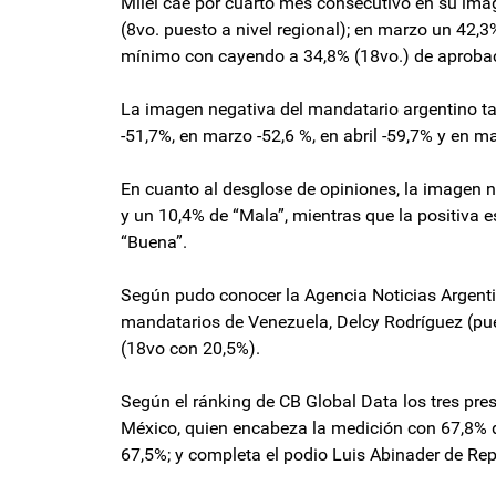
Milei cae por cuarto mes consecutivo en su imag
(8vo. puesto a nivel regional); en marzo un 42,3
mínimo con cayendo a 34,8% (18vo.) de aprobac
La imagen negativa del mandatario argentino ta
-51,7%, en marzo -52,6 %, en abril -59,7% y en m
En cuanto al desglose de opiniones, la imagen n
y un 10,4% de “Mala”, mientras que la positiva
“Buena”.
Según pudo conocer la Agencia Noticias Argentina
mandatarios de Venezuela, Delcy Rodríguez (pues
(18vo con 20,5%).
Según el ránking de CB Global Data los tres pr
México, quien encabeza la medición con 67,8% d
67,5%; y completa el podio Luis Abinader de R