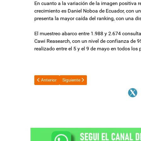
En cuanto a la variación de la imagen positiva re
crecimiento es Daniel Noboa de Ecuador, con u
presenta la mayor caída del ranking, con una dis
El muestreo abarco entre 1.988 y 2.674 consult
Cawi Reasearch, con un nivel de confianza de 95
realizado entre el 5 y el 9 de mayo en todos lo
Artículo anterior: El Gobierno negocia con gobernado
Artículo siguiente: Villarruel: “Las dife
Anterior
Siguiente