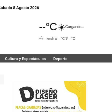
Sábado 8 Agosto 2026
--°C
☀️
Cargando...
💨
🔼
🔽
-- km/h
--°C
--°C
Cultura y Espectáculos
Deporte