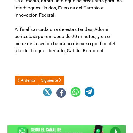
En el medio, habrá un bloque de preguntas para los
interbloques Unidos, Fuerzas del Cambio e
Innovación Federal.
Al finalizar cada una de estas tandas, Adorni
contestará por un lapso de 20 minutos, y en el
cierre de la sesión habrá un discurso político del
jefe del bloque libertario, Gabriel Bornoroni.
Artículo anterior: Senado debate la reforma de Salud Mental: 
Artículo siguiente: Marcos Denett ya integra el di
Anterior
Siguiente