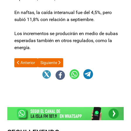
En naftas, la caída interanual fue del 4,5%, pero
subió 11,8% con relación a septiembre.
Los incrementos se producirán en medio de subas
esperadas también en otros regulados, como la
energía.
Artículo anterior: Niederle visitó Telaritos
Artículo siguiente: Javier Milei encabezó la reuni
Anterior
Siguiente