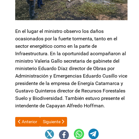
En el lugar el ministro observo los daños
ocasionados por la fuerte tormenta, tanto en el
sector energético como en la parte de
Infraestructura. En la oportunidad acompañaron al
ministro Valeria Gallo secretaria de gabinete del
ministerio Eduardo Díaz director de Obras por
Administración y Emergencias Eduardo Cusillo vice
presidente de la empresa de Energía Catamarca y
Gustavo Quinteros director de Recursos Forestales
Suelo y Biodiversidad. También estuvo presente el
intendente de Capayan Alfredo Hoffman.
Artículo anterior: Un diputado se escindió del bloque oficialista
Artículo siguiente: Se viene una nueva suba de los
Anterior
Siguiente