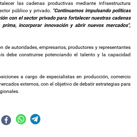
alecer las cadenas productivas mediante infraestructura
sector público y privado.
"Continuamos impulsando políticas
ación con el sector privado para fortalecer nuestras cadenas
a prima, incorporar innovación y abrir nuevos mercados",
ón de autoridades, empresarios, productores y representantes
aís debe construirse potenciando el talento y la capacidad
siciones a cargo de especialistas en producción, comercio
mercados externos, con el objetivo de debatir estrategias para
gionales.
dorni, Milei reactiva su agenda internacional y viajará a Madrid
se desplomó en casi 41 mil puestos en un año