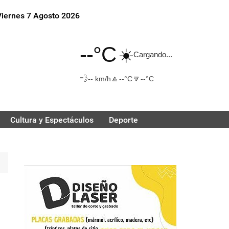
Viernes 7 Agosto 2026
--°C
☀️
Cargando...
💨
🔼
🔽
-- km/h
--°C
--°C
Cultura y Espectáculos
Deporte