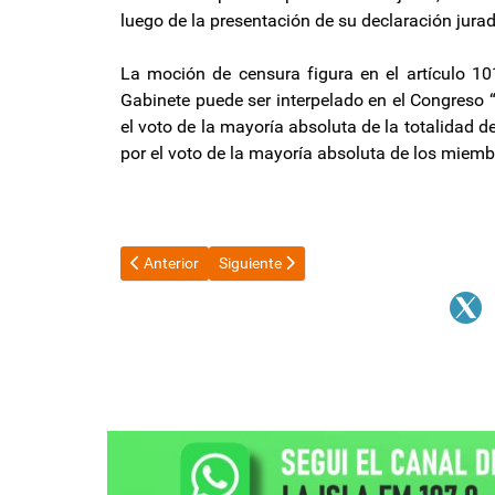
luego de la presentación de su declaración jurad
La moción de censura figura en el artículo 101
Gabinete puede ser interpelado en el Congreso 
el voto de la mayoría absoluta de la totalidad 
por el voto de la mayoría absoluta de los miem
Artículo anterior: Catamarca, referente nacional en la
Artículo siguiente: Raúl destacó el rol p
Anterior
Siguiente