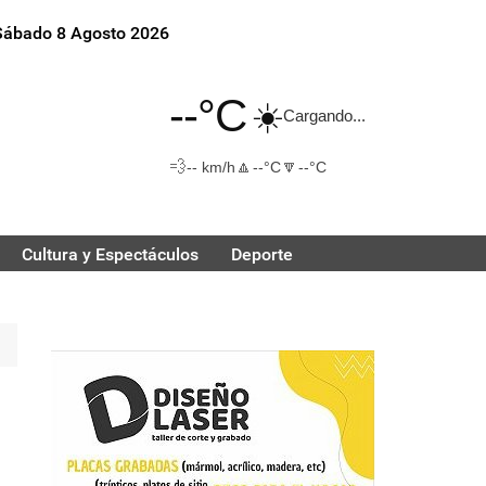
Sábado 8 Agosto 2026
--°C
☀️
Cargando...
💨
🔼
🔽
-- km/h
--°C
--°C
Cultura y Espectáculos
Deporte