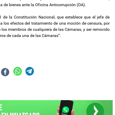
a de bienes ante la Oficina Anticorrupción (OA).
 de la Constitución Nacional, que establece que el jefe de
“a los efectos del tratamiento de una moción de censura, por
de los miembros de cualquiera de las Cámaras, y ser removido
bros de cada una de las Cámaras”.
 articulación entre Educación y Trabajo
roductivo del interior del país en el Primer Foro de Economías Regionales