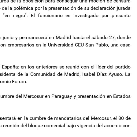
uros de la oposición para conseguir una moción de censura
 de la polémica por la presentación de su declaración jurada
en negro”. El funcionario es investigado por presunto
de junio y permanecerá en Madrid hasta el sábado 27, donde
 con empresarios en la Universidad CEU San Pablo, una casa
 España: en los anteriores se reunió con el líder del partido
residenta de la Comunidad de Madrid, Isabel Díaz Ayuso. La
onomic Forum.
r: cumbre del Mercosur en Paraguay y presentación en Estados
esentará en la cumbre de mandatarios del Mercosur, el 30 de
ra reunión del bloque comercial bajo vigencia del acuerdo con