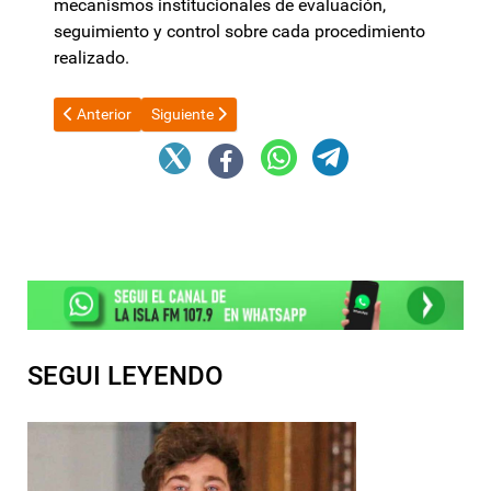
mecanismos institucionales de evaluación,
seguimiento y control sobre cada procedimiento
realizado.
Artículo anterior: Saadi disparó contra los libertarios: “Están 
Artículo siguiente: Milei confirmó su participaci
Anterior
Siguiente
SEGUI LEYENDO