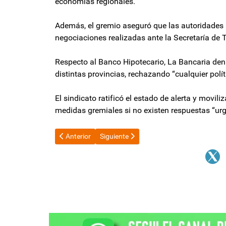
economías regionales.
Además, el gremio aseguró que las autoridades 
negociaciones realizadas ante la Secretaría de 
Respecto al Banco Hipotecario, La Bancaria denu
distintas provincias, rechazando “cualquier polí
El sindicato ratificó el estado de alerta y movili
medidas gremiales si no existen respuestas “urg
Artículo anterior: Marcha Universitaria: pidieron que
Artículo siguiente: El Gobierno negocia 
Anterior
Siguiente