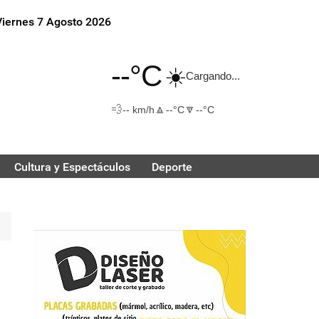
Viernes 7 Agosto 2026
--°C
☀️
Cargando...
💨
🔼
🔽
-- km/h
--°C
--°C
Cultura y Espectáculos
Deporte