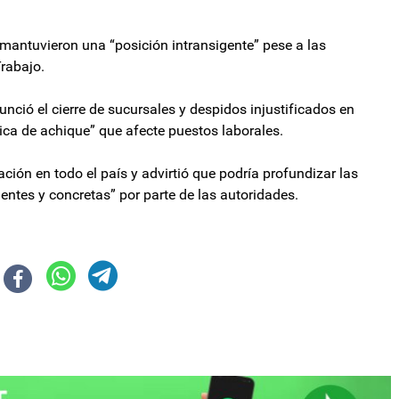
mantuvieron una “posición intransigente” pese a las
Trabajo.
nció el cierre de sucursales y despidos injustificados en
tica de achique” que afecte puestos laborales.
zación en todo el país y advirtió que podría profundizar las
entes y concretas” por parte de las autoridades.
 la Corte Suprema “los acompañe” y “no permita que el Gobierno siga incum
con gobernadores y cree que no habrá quórum en la sesión para interpela