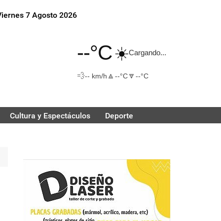
Viernes 7 Agosto 2026
--°C
☀️
Cargando...
💨
🔼
🔽
-- km/h
--°C
--°C
Cultura y Espectáculos
Deporte