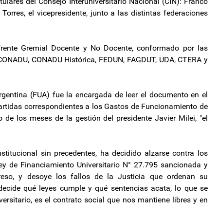
tulares del Consejo Interuniversitario Nacional (CIN): Franco
Torres, el vicepresidente, junto a las distintas federaciones
Frente Gremial Docente y No Docente, conformado por las
s (CONADU, CONADU Histórica, FEDUN, FAGDUT, UDA, CTERA y
rgentina (FUA) fue la encargada de leer el documento en el
partidas correspondientes a los Gastos de Funcionamiento de
 de los meses de la gestión del presidente Javier Milei, "el
nstitucional sin precedentes, ha decidido alzarse contra los
Ley de Financiamiento Universitario N° 27.795 sancionada y
reso, y desoye los fallos de la Justicia que ordenan su
ecide qué leyes cumple y qué sentencias acata, lo que se
ersitario, es el contrato social que nos mantiene libres y en