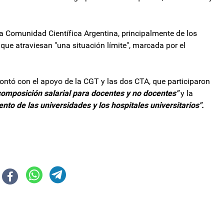
 Comunidad Científica Argentina, principalmente de los
 que atraviesan "una situación límite", marcada por el
 contó con el apoyo de la CGT y las dos CTA, que participaron
composición salarial para docentes y no docentes"
y la
to de las universidades y los hospitales universitarios".
ron a becas universitarias
nal este miércoles: a qué hora comienza la medida y qué bancos estarán a