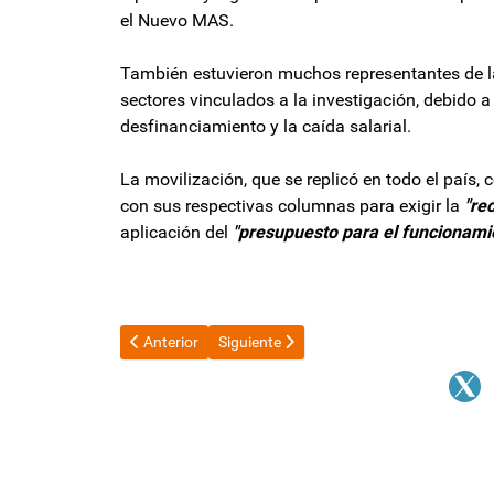
el Nuevo MAS.
También estuvieron muchos representantes de la
sectores vinculados a la investigación, debido a
desfinanciamiento y la caída salarial.
La movilización, que se replicó en todo el país,
con sus respectivas columnas para exigir la
"re
aplicación del
"presupuesto para el funcionamien
Artículo anterior: 500 jóvenes catamarqueños accedie
Artículo siguiente: Paro bancario nacio
Anterior
Siguiente