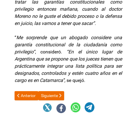
tratar las garantías constitucionales como
privilegio entonces mañana, cuando al doctor
Moreno no le guste el debido proceso o la defensa
en juicio, las vamos a tener que sacar”.
“
Me sorprende que un abogado considere una
garantía constitucional de la ciudadanía como
privilegio”
, consideró.
“En el único lugar de
Argentina que se propone que los jueces tienen que
prácticamente integrar una lista política para ser
designados, controlados y estén cuatro años en el
cargo es en Catamarca”,
se quejó.
Artículo anterior: Escándalo de los alimentos: la investigaci
Artículo siguiente: Después de una semana de gira:
Anterior
Siguiente