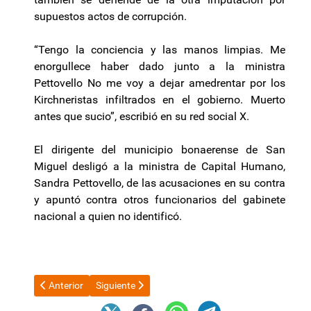
supuestos actos de corrupción.
“Tengo la conciencia y las manos limpias. Me
enorgullece haber dado junto a la ministra
Pettovello No me voy a dejar amedrentar por los
Kirchneristas infiltrados en el gobierno. Muerto
antes que sucio”, escribió en su red social X.
El dirigente del municipio bonaerense de San
Miguel desligó a la ministra de Capital Humano,
Sandra Pettovello, de las acusaciones en su contra
y apuntó contra otros funcionarios del gabinete
nacional a quien no identificó.
Artículo anterior: Escándalo de los alimentos: a pedido de Mile
Artículo siguiente: Para el juez Morabito el presi
Anterior
Siguiente