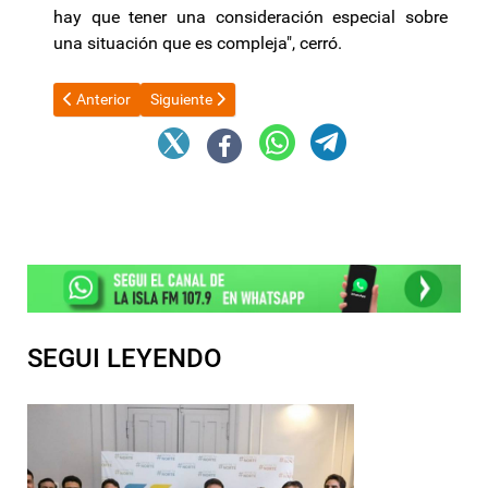
hay que tener una consideración especial sobre
una situación que es compleja", cerró.
Artículo anterior: Inflación: aún con los aumentos de tarifas y d
Artículo siguiente: Guillermo Francos volvió a defend
Anterior
Siguiente
SEGUI LEYENDO