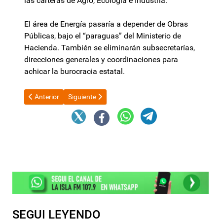
las carteras de Agro, Ecología e Industria.
El área de Energía pasaría a depender de Obras
Públicas, bajo el “paraguas” del Ministerio de
Hacienda. También se eliminarán subsecretarías,
direcciones generales y coordinaciones para
achicar la burocracia estatal.
Artículo anterior: Jalil garantizó pago del SAC y habló de la reac
Artículo siguiente: La oposición presiona a Manue
Anterior
Siguiente
SEGUI LEYENDO