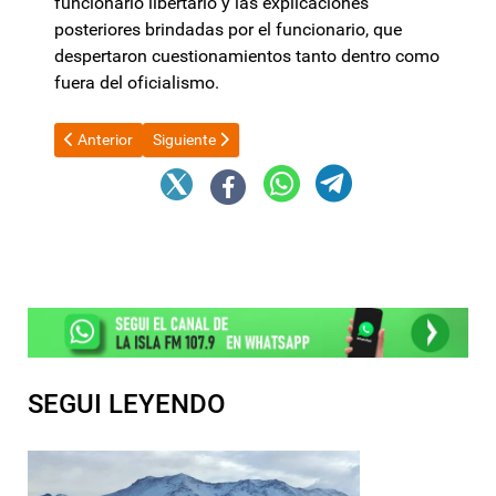
funcionario libertario y las explicaciones
posteriores brindadas por el funcionario, que
despertaron cuestionamientos tanto dentro como
fuera del oficialismo.
Artículo anterior: Motosierra en Misiones: Hugo Passalacqua an
Artículo siguiente: Pablo Moyano denunciará la sit
Anterior
Siguiente
SEGUI LEYENDO