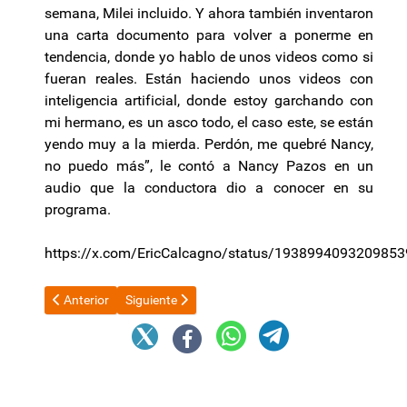
semana, Milei incluido. Y ahora también inventaron
una carta documento para volver a ponerme en
tendencia, donde yo hablo de unos videos como si
fueran reales. Están haciendo unos videos con
inteligencia artificial, donde estoy garchando con
mi hermano, es un asco todo, el caso este, se están
yendo muy a la mierda. Perdón, me quebré Nancy,
no puedo más”, le contó a Nancy Pazos en un
audio que la conductora dio a conocer en su
programa.
https://x.com/EricCalcagno/status/193899409320985
Artículo anterior: Nuevo drenaje de funcionarios en el gobierno d
Artículo siguiente: El ministerio de Educación susp
Anterior
Siguiente