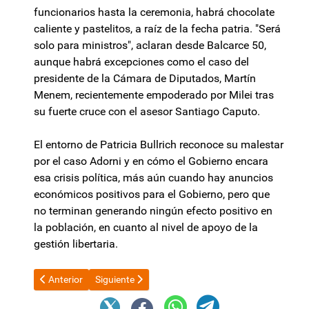
funcionarios hasta la ceremonia, habrá chocolate
caliente y pastelitos, a raíz de la fecha patria. "Será
solo para ministros", aclaran desde Balcarce 50,
aunque habrá excepciones como el caso del
presidente de la Cámara de Diputados, Martín
Menem, recientemente empoderado por Milei tras
su fuerte cruce con el asesor Santiago Caputo.
El entorno de Patricia Bullrich reconoce su malestar
por el caso Adorni y en cómo el Gobierno encara
esa crisis política, más aún cuando hay anuncios
económicos positivos para el Gobierno, pero que
no terminan generando ningún efecto positivo en
la población, en cuanto al nivel de apoyo de la
gestión libertaria.
Artículo anterior: Fidel Sáenz: "No hay horizonte de desarrollo, 
Artículo siguiente: El Fondo Monetario Internaciona
Anterior
Siguiente