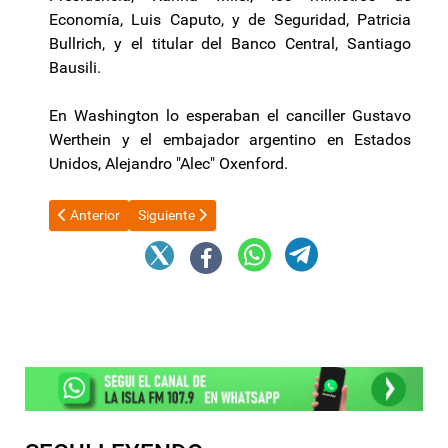
Economía, Luis Caputo, y de Seguridad, Patricia
Bullrich, y el titular del Banco Central, Santiago
Bausili.
En Washington lo esperaban el canciller Gustavo
Werthein y el embajador argentino en Estados
Unidos, Alejandro "Alec" Oxenford.
Artículo anterior: Cristina Kirchner, sobre la advertencia de Trum
Artículo siguiente: La inflación de septiembre fue d
Anterior
Siguiente