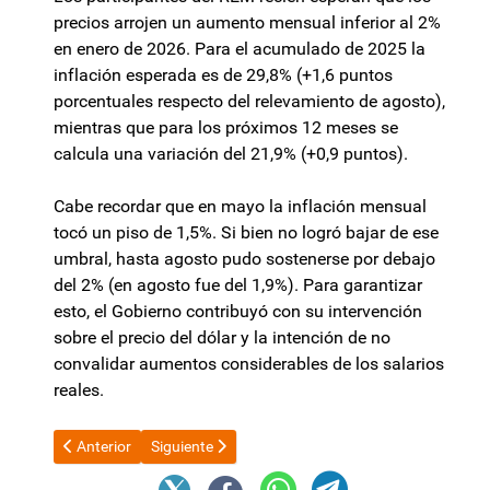
precios arrojen un aumento mensual inferior al 2%
en enero de 2026. Para el acumulado de 2025 la
inflación esperada es de 29,8% (+1,6 puntos
porcentuales respecto del relevamiento de agosto),
mientras que para los próximos 12 meses se
calcula una variación del 21,9% (+0,9 puntos).
Cabe recordar que en mayo la inflación mensual
tocó un piso de 1,5%. Si bien no logró bajar de ese
umbral, hasta agosto pudo sostenerse por debajo
del 2% (en agosto fue del 1,9%). Para garantizar
esto, el Gobierno contribuyó con su intervención
sobre el precio del dólar y la intención de no
convalidar aumentos considerables de los salarios
reales.
Artículo anterior: La reacción de Cristina Kirchner a la adverten
Artículo siguiente: Claudia Palladino: “Tenemos qu
Anterior
Siguiente