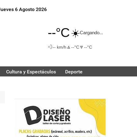
Jueves 6 Agosto 2026
--°C
☀️
Cargando...
💨
🔼
🔽
-- km/h
--°C
--°C
Cultura y Espectáculos
Deporte