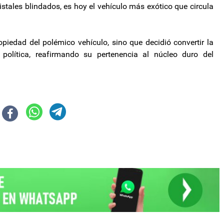
istales blindados, es hoy el vehículo más exótico que circula
opiedad del polémico vehículo, sino que decidió convertir la
 política, reafirmando su pertenencia al núcleo duro del
"de palabra": así es la casa que Adorni alquiló en medio de la refacción
ios de los combustibles