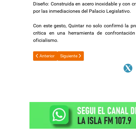
Diseño: Construida en acero inoxidable y con cr
por las inmediaciones del Palacio Legislativo.
Con este gesto, Quintar no solo confirmó la pr
crítica en una herramienta de confrontación
oficialismo.
Artículo anterior: US$21.000 en efectivo y un contrato 
Artículo siguiente: YPF aumenta los prec
Anterior
Siguiente