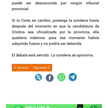
puede ser desconocida por ningún tribunal
provincial.
Si la Corte, en cambio, posterga la condena hasta
después del momento en que la candidatura de
Cristina sea oficializada por la provincia, ella
quedaría indemne: para ese momento habría
adquirido fueros y no podría ser detenida.
El debate está servido. La condena se aproxima.
Artículo anterior: Cambios en Ganancias: con el nuevo régimen 
Artículo siguiente: El Gobierno presentó el proyecto
Anterior
Siguiente