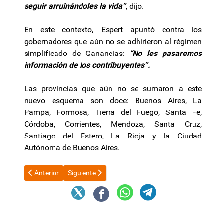
seguir arruinándoles la vida”
, dijo.
En este contexto, Espert apuntó contra los
gobernadores que aún no se adhirieron al régimen
simplificado de Ganancias:
“No les pasaremos
información de los contribuyentes”.
Las provincias que aún no se sumaron a este
nuevo esquema son doce: Buenos Aires, La
Pampa, Formosa, Tierra del Fuego, Santa Fe,
Córdoba, Corrientes, Mendoza, Santa Cruz,
Santiago del Estero, La Rioja y la Ciudad
Autónoma de Buenos Aires.
Artículo anterior: La Corte Suprema se prepara para ratificar la
Artículo siguiente: Familias cada vez más endeudad
Anterior
Siguiente