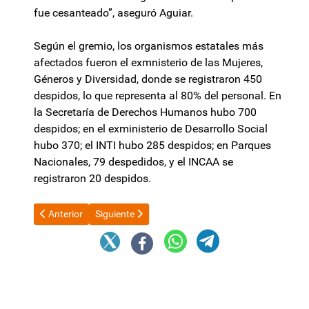
fue cesanteado”, aseguró Aguiar.
Según el gremio, los organismos estatales más
afectados fueron el exmnisterio de las Mujeres,
Géneros y Diversidad, donde se registraron 450
despidos, lo que representa al 80% del personal. En
la Secretaría de Derechos Humanos hubo 700
despidos; en el exministerio de Desarrollo Social
hubo 370; el INTI hubo 285 despidos; en Parques
Nacionales, 79 despedidos, y el INCAA se
registraron 20 despidos.
Artículo anterior: UPCN acordó con varias comunas del interio
Artículo siguiente: Tras el anuncio de emisión cer
Anterior
Siguiente