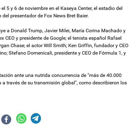
el 5 y 6 de noviembre en el Kaseya Center, el estadio del
 del presentador de Fox News Bret Baier.
uye a Donald Trump, Javier Milei, María Corina Machado y
ex CEO y presidente de Google; el tenista español Rafael
an Chase; el actor Will Smith; Ken Griffin, fundador y CEO
ntino; Stefano Domenicali, presidente y CEO de Fórmula 1, y
tación ante una nutrida concurrencia de "más de 40.000
s a través de su transmisión global", como describieron los
 pone al frente de las negociaciones y busca un acuerdo con el Congreso
ntendente de la capital por presunto abuso de autoridad