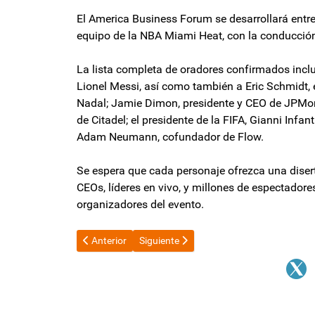
El America Business Forum se desarrollará entre 
equipo de la NBA Miami Heat, con la conducción
La lista completa de oradores confirmados incl
Lionel Messi, así como también a Eric Schmidt, 
Nadal; Jamie Dimon, presidente y CEO de JPMorg
de Citadel; el presidente de la FIFA, Gianni Infa
Adam Neumann, cofundador de Flow.
Se espera que cada personaje ofrezca una diser
CEOs, líderes en vivo, y millones de espectadore
organizadores del evento.
Artículo anterior: Presupuesto 2026: Martín Menem se
Artículo siguiente: Taxista denunció al i
Anterior
Siguiente