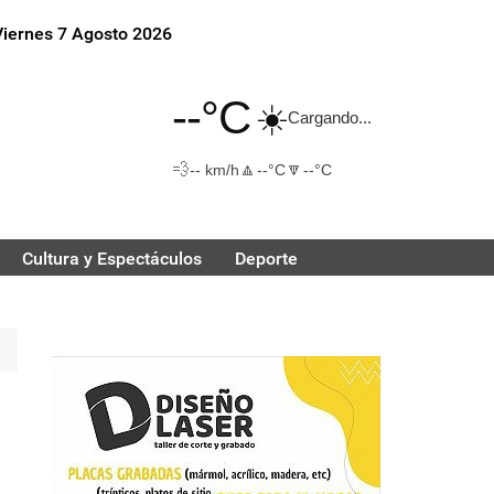
Viernes 7 Agosto 2026
--°C
☀️
Cargando...
💨
🔼
🔽
-- km/h
--°C
--°C
Cultura y Espectáculos
Deporte