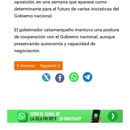
oposición, en una semana que aparece como
determinante para el futuro de varias iniciativas del
Gobierno nacional.
El gobernador catamarqueño mantuvo una postura
de cooperación con el Gobierno nacional, aunque
preservando autonomía y capacidad de
negociación.
Artículo anterior: Milei desembarca en España por sexta vez en s
Artículo siguiente: Javier Milei aseguró que aument
Anterior
Siguiente