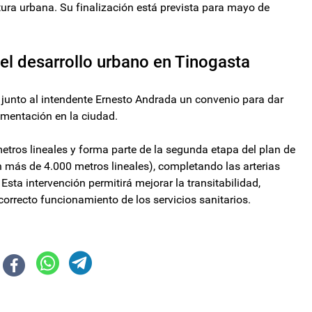
ctura urbana. Su finalización está prevista para mayo de
el desarrollo urbano en Tinogasta
ó junto al intendente Ernesto Andrada un convenio para dar
imentación en la ciudad.
tros lineales y forma parte de la segunda etapa del plan de
 más de 4.000 metros lineales), completando las arterias
Esta intervención permitirá mejorar la transitabilidad,
l correcto funcionamiento de los servicios sanitarios.
cia indaga sobre la compra de propiedades y reformas de lujo
sis, los libertarios aceleran la agenda del Congreso: buscan sesionar el mi