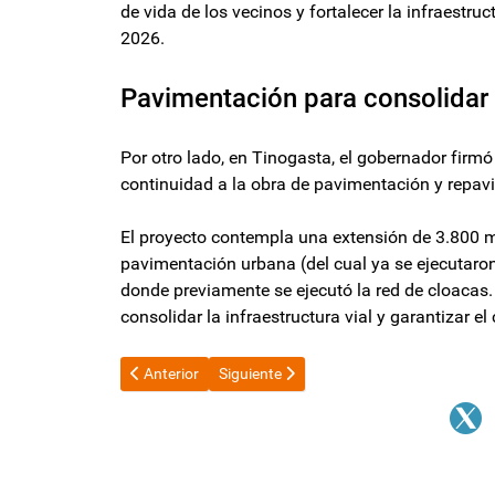
de vida de los vecinos y fortalecer la infraestru
2026.
Pavimentación para consolidar 
Por otro lado, en Tinogasta, el gobernador firm
continuidad a la obra de pavimentación y repav
El proyecto contempla una extensión de 3.800 me
pavimentación urbana (del cual ya se ejecutaron
donde previamente se ejecutó la red de cloacas. 
consolidar la infraestructura vial y garantizar e
Artículo anterior: Semana clave para Adorni: la Justi
Artículo siguiente: Tras un mes de paráli
Anterior
Siguiente