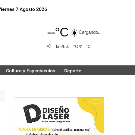
Viernes 7 Agosto 2026
--°C
☀️
Cargando...
💨
🔼
🔽
-- km/h
--°C
--°C
Cultura y Espectáculos
Deporte