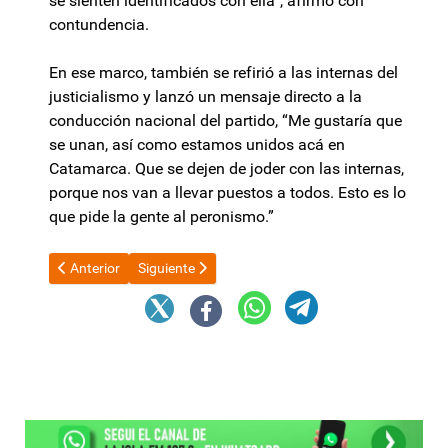
se sienten identificados con ella”, afirmó con
contundencia.
En ese marco, también se refirió a las internas del
justicialismo y lanzó un mensaje directo a la
conducción nacional del partido, “Me gustaría que
se unan, así como estamos unidos acá en
Catamarca. Que se dejen de joder con las internas,
porque nos van a llevar puestos a todos. Esto es lo
que pide la gente al peronismo.”
Artículo anterior: La oración del Padre Paco durante la vigilia e
Artículo siguiente: Carlos Beraldi ya pidió la prisió
Anterior
Siguiente