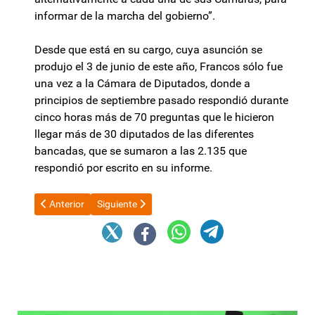
informar de la marcha del gobierno”.
Desde que está en su cargo, cuya asunción se
produjo el 3 de junio de este año, Francos sólo fue
una vez a la Cámara de Diputados, donde a
principios de septiembre pasado respondió durante
cinco horas más de 70 preguntas que le hicieron
llegar más de 30 diputados de las diferentes
bancadas, que se sumaron a las 2.135 que
respondió por escrito en su informe.
Artículo anterior: En medio de la interna con Victoria Villarruel,
Artículo siguiente: Lucía Corpacci justificó la inco
Anterior
Siguiente