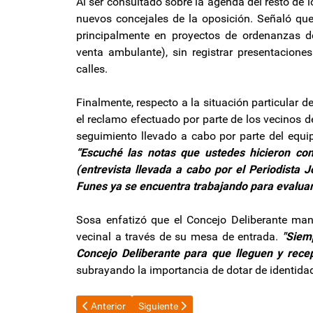
Al ser consultado sobre la agenda del resto de lo
nuevos concejales de la oposición. Señaló que
principalmente en proyectos de ordenanzas de
venta ambulante), sin registrar presentacion
calles.
Finalmente, respecto a la situación particular de 
el reclamo efectuado por parte de los vecinos d
seguimiento llevado a cabo por parte del equip
“Escuché las notas que ustedes hicieron con 
(entrevista llevada a cabo por el Periodista J
Funes ya se encuentra trabajando para evalua
Sosa enfatizó que el Concejo Deliberante mant
vecinal a través de su mesa de entrada.
"Siem
Concejo Deliberante para que lleguen y recep
subrayando la importancia de dotar de identidad
Artículo anterior: La sentencia de Luis Caputo sobre Ax
Artículo siguiente: El Gobierno trabaja e
Anterior
Siguiente