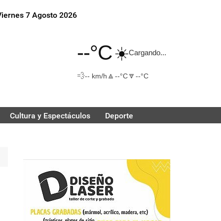
Viernes 7 Agosto 2026
--°C
☀️
Cargando...
💨
🔼
🔽
-- km/h
--°C
--°C
Cultura y Espectáculos
Deporte