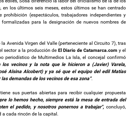
s ediles, Sosa diferenció la labor del oficialismo de la de los
, en los últimos seis meses, estos últimos se han centrado
 prohibición (espectáculos, trabajadores independientes y
es formalizadas para la designación de nuevos nombres de
la Avenida Virgen del Valle (perteneciente al Circuito 7), tras
el sector a la producción de
El Diario de Catamarca.com
y el
o periodístico de Multimedios La Isla, el concejal confirmó
los vecinos y la nota que le hicieron a (Javier) Varela,
osé Alsina Alcobert) y ya sé que el equipo del edil Matías
r las demandas de los vecinos de esa zona”
.
iene sus puertas abiertas para recibir cualquier propuesta
pre lo hemos hecho, siempre está la mesa de entrada del
ten el pedido, y nosotros ponernos a trabajar",
concluyó,
 a cada rincón de la capital.
el Kicillof: "Pase lo que pase, nunca será presidente"
n un proyecto de ley para garantizar la accesibilidad al sistema de salud